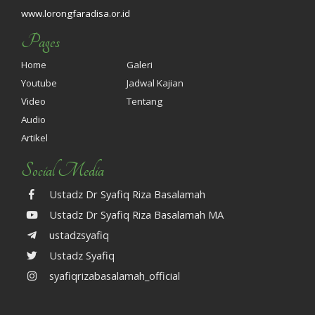
www.lorongfaradisa.or.id
Pages
Home
Galeri
Youtube
Jadwal Kajian
Video
Tentang
Audio
Artikel
Social Media
Ustadz Dr Syafiq Riza Basalamah
Ustadz Dr Syafiq Riza Basalamah MA
ustadzsyafiq
Ustadz Syafiq
syafiqrizabasalamah_official