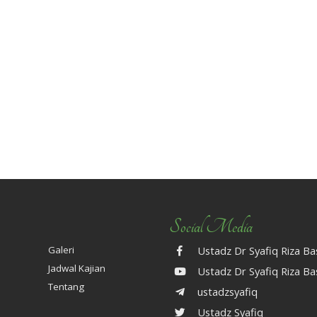
MENJAGA KELUARGA
PERANGI DAN TUNDU
Social Media
Galeri
Ustadz Dr Syafiq Riza B
Jadwal Kajian
Ustadz Dr Syafiq Riza B
Tentang
ustadzsyafiq
Ustadz Syafiq