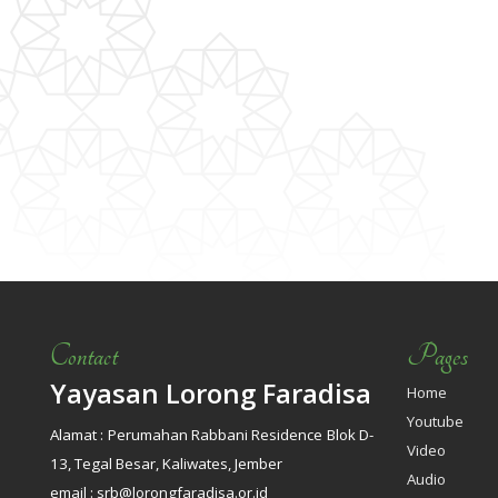
Contact
Pages
Yayasan Lorong Faradisa
Home
Youtube
Alamat : Perumahan Rabbani Residence Blok D-
Video
13, Tegal Besar, Kaliwates, Jember
Audio
email : srb@lorongfaradisa.or.id