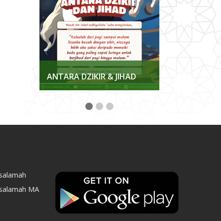
KKAN
ANTARA DZIKIR & JIHAD
MENJAGA K
asalamah
asalamah MA