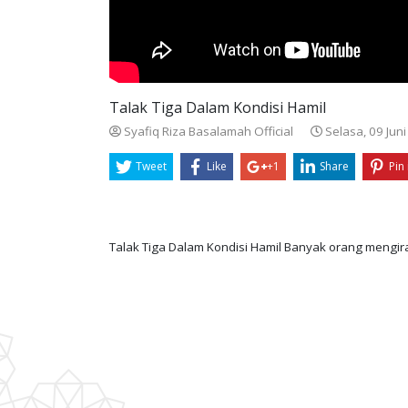
Talak Tiga Dalam Kondisi Hamil
Syafiq Riza Basalamah Official
Selasa, 09 Jun
Tweet
Like
+1
Share
Pin 