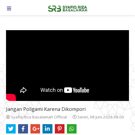
TOGGLE NAVIGATION
Jangan Poligami Karena Dikompori
Syafiq Riza Basalamah Official
Senin, 08 Juni 2026 08.00