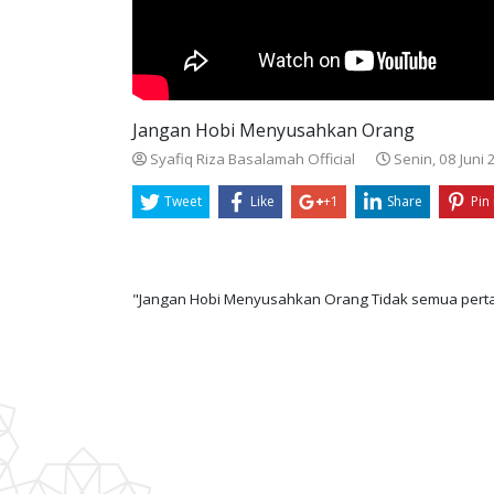
Jangan Hobi Menyusahkan Orang
Syafiq Riza Basalamah Official
Senin, 08 Juni
Tweet
Like
+1
Share
Pin 