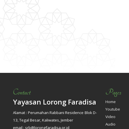
Contact
Pages
Yayasan Lorong Faradisa
Home
Youtube
Alamat : Perumahan Rabbani Residence Blok D-
Video
13, Tegal Besar, Kaliwates, Jember
Audio
email : srb@lorongfaradisa.or.id