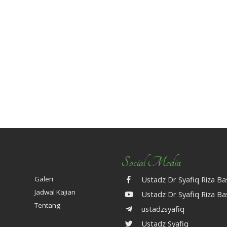
MENJAGA KELUARGA
PERANGI DAN TUNDU
Social Media
Galeri
Ustadz Dr Syafiq Riza B
Jadwal Kajian
Ustadz Dr Syafiq Riza B
Tentang
ustadzsyafiq
Ustadz Syafiq