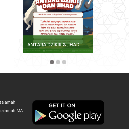
KKAN
ANTARA DZIKIR & JIHAD
MENJAGA K
asalamah
asalamah MA