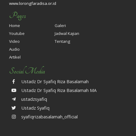
www.lorongfaradisa.or.id
Pages
Home
Galeri
Youtube
Jadwal Kajian
Video
Tentang
Audio
Artikel
Social Media
Ustadz Dr Syafiq Riza Basalamah
Ustadz Dr Syafiq Riza Basalamah MA
ustadzsyafiq
Ustadz Syafiq
syafiqrizabasalamah_official