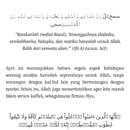
ﵟقُلۡ إِنَّ صَلَاتِي وَنُسُكِي وَمَحۡيَايَ وَمَمَاتِي لِلَّهِ رَبِّ
ٱلۡعَٰلَمِينَﵞ
“Katakanlah (wahai Rasul), ‘Sesungguhnya shalatku,
sembelihanku, hidupku, dan matiku hanyalah untuk Allah,
Rabb dari semesta alam.’”
(QS Al-An`am: 162)
Ayat ini menunjukkan bahwa segala aspek kehidupan
seorang muslim haruslah sepenuhnya untuk Allah, tanpa
tercampur dengan hal-hal lain yang bertentangan dengan
syariat.
Selain itu, Allah juga memerintahkan agar kita masuk
Islam secara kaffah, sebagaimana firman-Nya,
ﵟيَٰٓأَيُّهَا ٱلَّذِينَ ءَامَنُواْ ٱدۡخُلُواْ فِي ٱلسِّلۡمِ كَآفَّةٗ وَلَا تَتَّبِعُواْ
خُطُوَٰتِ ٱلشَّيۡطَٰنِۚ إِنَّهُۥ لَكُمۡ عَدُوّٞ مُّبِينٞﵞ