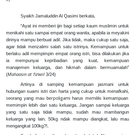
Syaikh Jamaluddin Al Qasimi berkata,
“Ayat ini memberi ijin bagi setiap kaum muslimin untuk
menikahi satu sampai empat orang wanita, apabila ia meyakini
dirinya mampu berbuat adil. Jika tidak, maka cukup satu saja,
agar tidak menzalimi salah satu istrinya. Kemampuan untuk
berlaku adil mempimpin empat orang istri, bisa dilakukan jika
ia mempunyai kepribadian yang kuat, kemampuan
manajemen keluarga, dan hikmah dalam bermuamalah”
ahaasin at Ta’wiil
(
M
3/24)
Artinya di samping kemampuan jasmani untuk
dan
hubungan suami istri
harta yang cukup untuk menafkahi,
s
erpoligami
emiliki
eorang yang mau b
harus m
kemampuan
memimpin lebih dari satu keluarga. Jangan sampai keluarga
yang satu saja tidak mampu, sudah mau mambangun
keluarga yang lain. 50kg ndak mampu diangkat, lalu mau
mengangkat 100kg?!.