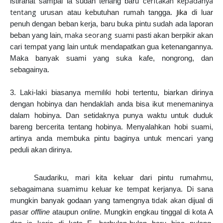
eritakan kepadanya
istirahat sampai ia sudah tenang baru c
tentang
Jika
urusan atau kebutuhan rumah tangga.
di luar
penuh dengan beban kerja, baru buka pintu sudah ada laporan
maka seorang suami
beban yang lain,
pasti akan berpikir akan
cari tempat yang lain untuk mendapatkan gua ketenangannya.
Maka banyak suami yang suka kafe, nongrong, dan
sebagainya.
emiliki
3. Laki-laki biasanya m
hobi tertentu, biarkan dirinya
dengan hobinya dan hendaklah anda bisa ikut menemaninya
dalam hobinya. Dan setidaknya punya waktu untuk duduk
bareng bercerita tentang hobinya. Menyalahkan hobi suami,
artinya anda membuka pintu baginya untuk mencari yang
peduli akan dirinya.
Saudariku, mari kita keluar dari pintu rumahmu,
sebagaimana suamimu keluar ke tempat kerjanya. Di sana
idak akan
mungkin banyak godaan yang tamengnya t
dijual di
pasar
offline
ataupun
online
. Mungkin engkau tinggal di kota A