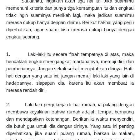
u
Saudariku, ingatkan akan tiga hal itu! Jika suamim
memenuhi kriteria dan punya tiga kemampuan itu dan engkau
maka
tidak ingin suaminya menikah lagi,
jadikan suamimu
merasa cukup hanya dengan dirimu.
Berikut hal-hal yang perlu
diperhatikan, agar suami bisa merasa cukup hanya dengan
engkau seorang.
1.
Laki-laki itu secara fitrah tempatnya di atas, maka
hendaklah engkau mengangkat martabatnya, memuji diri, dan
pemberiannya. Jangan sekali-sekali menjatuhkan dirinya. Hati-
di
hati dengan yang satu ini, jangan memuji laki-laki yang lain
hadapannya
a
, siap
pun dia, karena itu akan membuat ia
merasa rendah diri.
engan
2.
Laki-laki pergi kerja di luar rumah, ia pulang d
membawa keyakinan bahwa rumah adalah tempat
bernaung
dan mendapatkan ketenangan. Berikan ia waktu menyendiri,
dia butuh gua untuk dia dengan dirinya. Yang satu ini penting
diperhatikan, jika suami pulang rumah, biarkan ia makan,