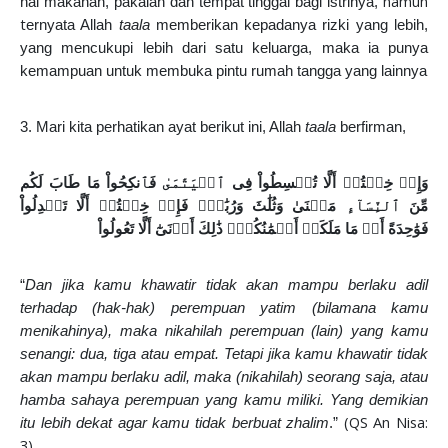
namun
hal makanan, pakaian dan tempat tinggal bagi istrinya,
t
ernyata Allah
taala
memberikan kepadanya rizki yang lebih,
yang mencukupi lebih dari satu keluarga, maka ia punya
kemampuan untuk membuka pintu rumah tangga yang lainnya
3. Mari kita perhatikan ayat berikut ini, Allah
taala
berfirman,
وَإِنۡ
خِفۡتُمۡ
أَلَّا
تُقۡسِطُواْ
فِى
ٱلۡيَتَٰمَىٰ
فَٱنكِحُواْ
مَا
طَابَ
لَكُم
مِّنَ
ٱلنِّسَآءِ
مَثۡنَىٰ
وَثُلَٰثَ
وَرُبَٰعَۖ
فَإِنۡ
خِفۡتُمۡ
أَلَّا
تَعۡدِلُواْ
فَوَٰحِدَةً
أَوۡ
مَا
مَلَكَتۡ
أَيۡمَٰنُكُمْۚ
ذَٰلِكَ
أَدۡنَىٰٓ
أَلَّا
تَعُولُواْ
“
Dan jika kamu khawatir tidak akan mampu berlaku adil
terhadap (hak-hak) perempuan yatim (bilamana kamu
menikahinya), maka nikahilah perempuan (lain) yang kamu
senangi: dua, tiga atau empat. Tetapi jika kamu khawatir tidak
akan mampu berlaku adil, maka (nikahilah) seorang saja, atau
hamba sahaya perempuan yang kamu miliki. Yang demikian
(QS An Nisa:
itu lebih dekat agar kamu tidak berbuat zhalim
.”
3)