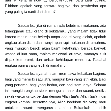
dan ia kerja di kota E, berbulan-bulan baru bisa pulang.
erbaik
dan
Pikirkan apakah yang t
baginya
pemberian apa
yang paling ia nanti dari dirimu?!.
Saudariku, jika di rumah ada kelebihan makanan, ada
tetanggamu atau orang di sekitarmu, yang malam tidak tidur
karena mesin terus bekerja tanpa ada isi yang diolah, apakah
engkau akan diam dan menyimpan rapi makanan di rumahmu,
yang mungkin besok akan basi? Ketahuilah, berapa banyak
wanita di luar sana, malam melewati larutnya, matanya sulit
dan beban kehidupan mendera
diajak kompromi,
. Padahal
engkau punya yang lebih di rumahmu.
Saudariku, syariat Islam membawa kebaikan bagimu,
emiliki
istri
aupun
bagi yang m
satu
, m
bagi yang istri lebih. Bagi
yang pertama, bagi yang kedua, dan bagi semuanya. Selama
e
edikit
ini, mungkin engkau sibuk m
ngurus anak dan suami, s
sekali waktu untuk
berdua dengan Allah
taala
. Allah
taala
ingin
Nya
engkau kembali bersama-
, Allah hadirkan dia yang baru
embantu
untuk m
mengurus suamimu. Bukankah itu lebih