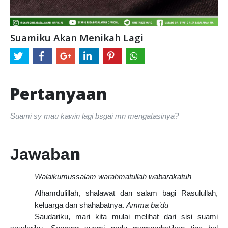
Suamiku Akan Menikah Lagi
Pertanyaan
Suami sy mau kawin lagi bsgai mn mengatasinya?
n
Jawaba
Walaikumussalam warahmatullah wabarakatuh
Alhamdulillah, shalawat dan salam bagi Rasulullah,
keluarga dan shahabatnya.
Amma ba’du
Saudariku, mari kita mulai melihat dari sisi suami