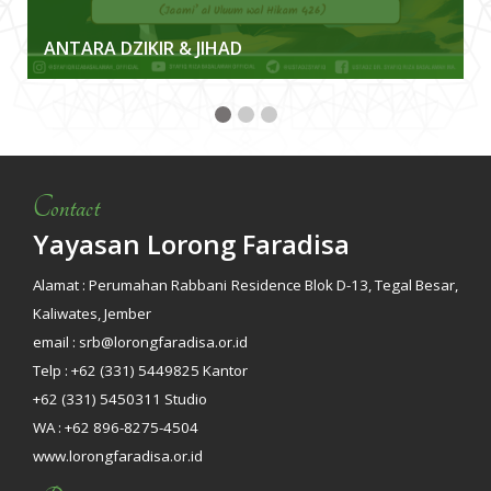
ANTARA DZIKIR & JIHAD
Contact
Yayasan Lorong Faradisa
Alamat : Perumahan Rabbani Residence Blok D-13, Tegal Besar,
Kaliwates, Jember
email : srb@lorongfaradisa.or.id
Telp : +62 (331) 5449825 Kantor
+62 (331) 5450311 Studio
WA : +62 896-8275-4504
www.lorongfaradisa.or.id