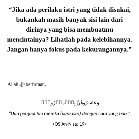
“
Jika ada perilaku istri yang tidak disukai,
bukankah masih banyak sisi lain dari
dirinya yang bisa membuatmu
mencintainya? Lihatlah pada kelebihannya.
Jangan hanya fokus pada kekurangannya.
”
Allah
ﷻ
berfirman,
وَعَاشِرُوهُنَّ بِٱلۡمَعۡرُوفِۚ
“Dan pergaulilah mereka (para istri) dengan cara yang baik.”
(QS An-Nisa: 19)