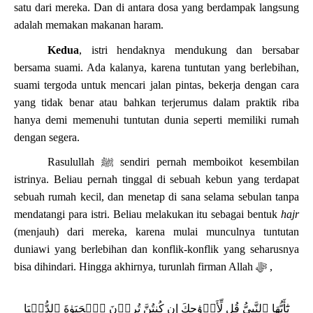
satu dari mereka. Dan di antara dosa yang berdampak langsung
adalah memakan makanan haram.
Kedua
, istri hendaknya mendukung dan bersabar
bersama suami. Ada kalanya, karena tuntutan yang berlebihan,
suami tergoda untuk mencari jalan pintas, bekerja dengan cara
yang tidak benar atau bahkan terjerumus dalam praktik riba
hanya demi memenuhi tuntutan dunia seperti memiliki rumah
dengan segera.
Rasulullah
ﷺ
sendiri pernah memboikot kesembilan
istrinya. Beliau pernah tinggal di sebuah kebun yang terdapat
sebuah rumah kecil, dan menetap di sana selama sebulan tanpa
mendatangi para istri. Beliau melakukan itu sebagai bentuk
hajr
(menjauh) dari mereka, karena mulai munculnya tuntutan
duniawi yang berlebihan dan konflik-konflik yang seharusnya
bisa dihindari.
Hingga akhirnya, turunlah firman Allah
ﷻ
,
يَٰٓأَيُّهَا ٱلنَّبِيُّ قُل لِّأَزۡوَٰجِكَ إِن كُنتُنَّ تُرِدۡنَ ٱلۡحَيَوٰةَ ٱلدُّنۡيَا