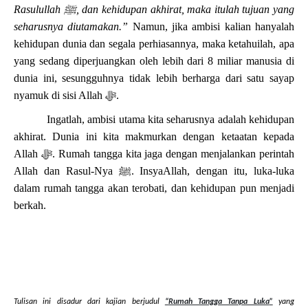
Rasulullah
ﷺ
, dan kehidupan akhirat, maka itulah tujuan yang
seharusnya diutamakan.”
Namun, jika ambisi kalian hanyalah
kehidupan dunia dan segala perhiasannya, maka ketahuilah, apa
yang sedang diperjuangkan oleh lebih dari 8 miliar manusia di
dunia ini, sesungguhnya tidak lebih berharga dari satu sayap
nyamuk di sisi Allah
ﷻ
.
Ingatlah, ambisi utama kita seharusnya adalah kehidupan
akhirat. Dunia ini kita makmurkan dengan ketaatan kepada
Allah
ﷻ
. Rumah tangga kita jaga dengan menjalankan perintah
Allah dan Rasul-Nya
ﷺ
. InsyaAllah, dengan itu, luka-luka
dalam rumah tangga akan terobati, dan kehidupan pun menjadi
berkah.
Tulisan ini disadur dari kajian berjudul
“
Rumah Tangga Tanpa Luka
”
yang