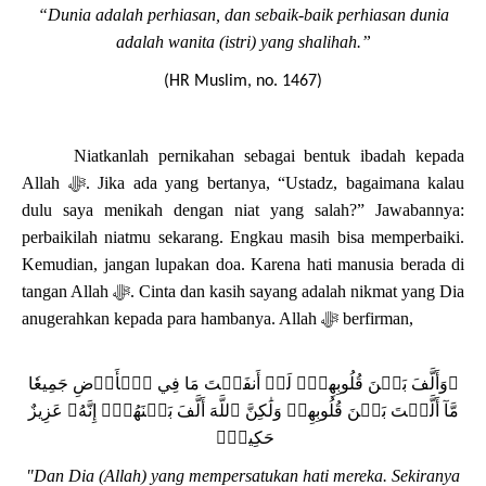
“Dunia adalah perhiasan, dan sebaik-baik perhiasan dunia
adalah wanita (istri) yang shalihah.”
(HR Muslim
, no. 1467
)
Niatkanlah pernikahan sebagai bentuk ibadah kepada
Allah
ﷻ
. Jika ada yang bertanya, “Ustadz, bagaimana kalau
dulu saya menikah dengan niat yang salah?” Jawabannya:
perbaikilah niatmu sekarang. Engkau masih bisa memperbaiki.
Kemudian, jangan lupakan doa. Karena hati manusia berada di
tangan Allah
ﷻ
. Cinta dan kasih sayang adalah nikmat yang Dia
anugerahkan kepada para hambanya.
A
llah
ﷻ
berfirman,
ﵟوَأَلَّفَ بَيۡنَ قُلُوبِهِمۡۚ لَوۡ أَنفَقۡتَ مَا فِي ٱلۡأَرۡضِ جَمِيعٗا
مَّآ أَلَّفۡتَ بَيۡنَ قُلُوبِهِمۡ وَلَٰكِنَّ ٱللَّهَ أَلَّفَ بَيۡنَهُمۡۚ إِنَّهُۥ عَزِيزٌ
حَكِيمٞﵞ
"Dan Dia (Allah) yang mempersatukan hati mereka. Sekiranya