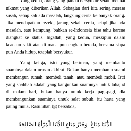
Yang kedua, orang yang pandai bersyukur selalu melihat
nikmat yang diberikan Allah. Sebagian dari kita sering merasa
susah, setiap kali ada masalah, langsung cerita ke banyak orang.
Jika mendapatkan rezeki, jarang sekali cerita, tetapi jika ada
masalah, satu kampung, bahkan se-Indonesia bisa tahu karena
diangkat ke status. Ingatlah, yang kedua, meskipun dalam
keadaan sakit atau di mana pun engkau berada, bersama siapa
pun Anda hidup, tetaplah bersyukur.
Y
ang ketiga, istri yang beriman, yang membantu
suaminya dalam urusan akhirat. Bukan hanya membantu suami
membangun rumah, membeli tanah, atau membeli mobil. Istri
yang shalihah adalah yang bangunkan suaminya untuk tahajud
di malam hari,
bukan hanya untuk kerja pagi-pagi,
dia
membangunkan suaminya untuk salat subuh, itu harta yang
paling mulia.
Rasulullah
ﷺ
bersabda,
‌الدُّنْيَا ‌مَتَاعٌ. وَخَيْرُ مَتَاعِ الدُّنْيَا الْمَرْأَةُ الصَّالِحَةُ