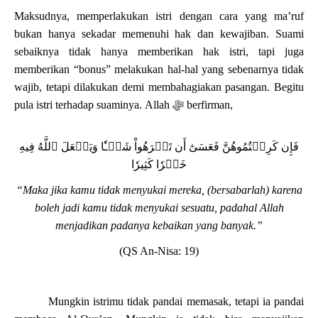
Maksudnya, memperlakukan istri dengan cara yang ma’ruf
bukan hanya sekadar memenuhi hak dan kewajiban. Suami
sebaiknya tidak hanya memberikan hak istri, tapi juga
memberikan “bonus” melakukan hal-hal yang sebenarnya tidak
wajib, tetapi dilakukan demi membahagiakan pasangan. Begitu
pula istri terhadap suaminya.
Allah
ﷻ
berfirman,
فَإِن كَرِهۡتُمُوهُنَّ فَعَسَىٰٓ أَن تَكۡرَهُواْ شَيۡـٔٗا وَيَجۡعَلَ ٱللَّهُ فِيهِ
خَيۡرٗا كَثِيرٗا
“Maka jika kamu tidak menyukai mereka, (bersabarlah) karena
boleh jadi kamu tidak menyukai sesuatu, padahal Allah
menjadikan padanya kebaikan yang banyak.”
(QS An-Nisa: 19)
Mungkin istrimu tidak pandai memasak, tetapi ia pandai