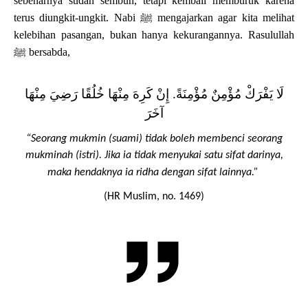
sebenarnya sudah sembuh, tetapi kembali memburuk karena
terus diungkit-ungkit. Nabi
ﷺ
mengajarkan agar kita melihat
kelebihan pasangan, bukan hanya kekurangannya.
Rasulullah
ﷺ
bersabda,
‌لَا ‌يَفْرَكْ ‌مُؤْمِنٌ ‌مُؤْمِنَةً. إِنْ كَرِهَ مِنْهَا خُلُقًا رَضِيَ مِنْهَا
آخَرَ
“Seorang mukmin (suami) tidak boleh membenci seorang
mukminah (istri). Jika ia tidak menyukai satu sifat darinya,
maka hendaknya ia ridha dengan sifat lainnya.”
(HR Muslim, no. 1469)