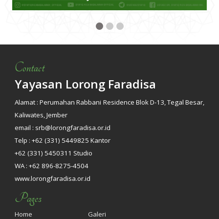
Contact
Yayasan Lorong Faradisa
Alamat : Perumahan Rabbani Residence Blok D-13, Tegal Besar,
Kaliwates, Jember
email : srb@lorongfaradisa.or.id
Telp : +62 (331) 5449825 Kantor
+62 (331) 5450311 Studio
WA : +62 896-8275-4504
www.lorongfaradisa.or.id
Pages
Home
Galeri